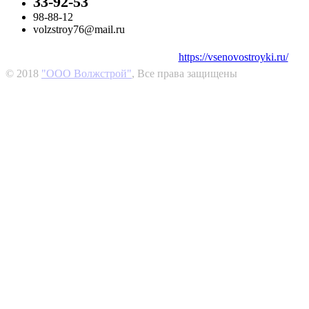
33-92-53
98-88-12
volzstroy76@mail.ru
Партнер компании в в Москве:
https://vsenovostroyki.ru/
© 2018
"ООО Волжстрой"
, Все права защищены