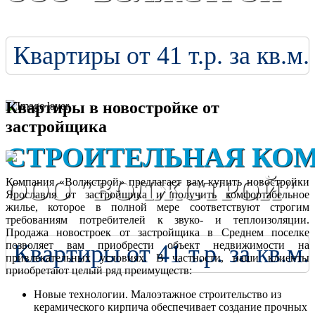
Квартиры от 41 т.р. за кв.м.
Квартиры в новостройке от
застройщика
СТРОИТЕЛЬНАЯ КО
ООО "ВОЛЖСТРОЙ"
Компания «Волжстрой» предлагает вам купить новостройки
Ярославля от застройщика и получить комфортабельное
жилье, которое в полной мере соответствуют строгим
требованиям потребителей к звуко- и теплоизоляции.
Продажа новостроек от застройщика в Среднем поселке
позволяет вам приобрести объект недвижимости на
Квартиры от 41 т.р. за кв.м.
привлекательных условиях. В частности, наши клиенты
приобретают целый ряд преимуществ:
Новые технологии. Малоэтажное строительство из
керамического кирпича обеспечивает создание прочных